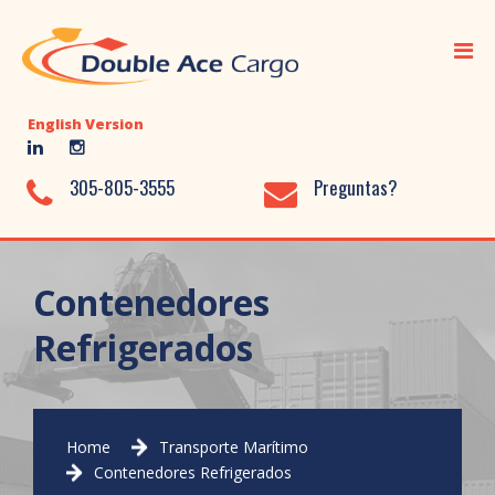
Inicio
Transporte Marítimo
English Version
Transporte Aéreo
Transporte Terrestre
305-805-3555
Preguntas?
Servicios Adicionales
Almacenaje
Contenedores
Biblioteca
Refrigerados
Nosotros
Contácto
Home
Transporte Marítimo
Contenedores Refrigerados