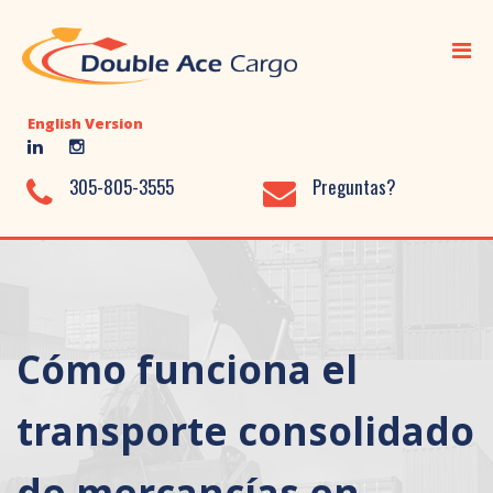
Inicio
Transporte Marítimo
English Version
Transporte Aéreo
Transporte Terrestre
305-805-3555
Preguntas?
Servicios Adicionales
Almacenaje
Biblioteca
Cómo funciona el
Nosotros
Contácto
transporte consolidado
de mercancías en