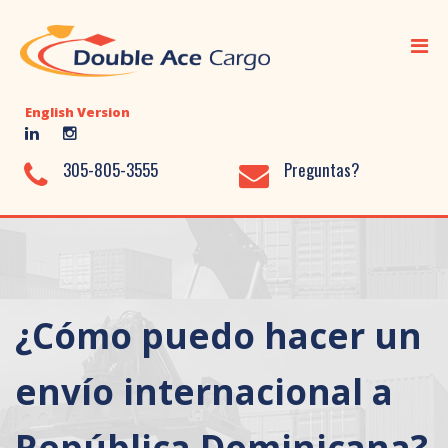
Inicio
Transporte Marítimo
English Version
Transporte Aéreo
Transporte Terrestre
305-805-3555
Preguntas?
Servicios Adicionales
Almacenaje
Biblioteca
¿Cómo puedo hacer un
Nosotros
Contácto
envío internacional a
República Dominicana?