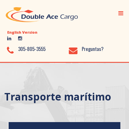
Inicio
Transporte Marítimo
English Version
Transporte Aéreo
Transporte Terrestre
305-805-3555
Preguntas?
Servicios Adicionales
Almacenaje
Biblioteca
Transporte marítimo
Nosotros
Contácto