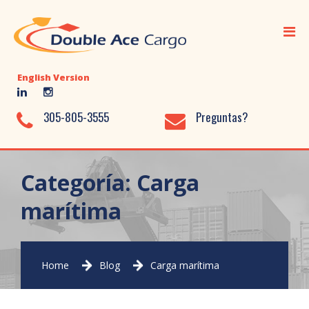
Inicio
Transporte Marítimo
English Version
Transporte Aéreo
Transporte Terrestre
305-805-3555
Preguntas?
Servicios Adicionales
Almacenaje
Categoría:
Carga
Biblioteca
marítima
Nosotros
Contácto
Home
Blog
Carga marítima